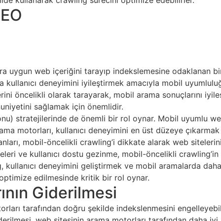
de kullanarak crawling sürecini optimize edebilirler.
SEO
ra uygun web içeriğini tarayıp indekslemesine odaklanan bir
ı da kullanıcı deneyimini iyileştirmek amacıyla mobil uyumlu
ini öncelikli olarak tarayarak, mobil arama sonuçlarını iyile
uniyetini sağlamak için önemlidir.
) stratejilerinde de önemli bir rol oynar. Mobil uyumlu we
arama motorları, kullanıcı deneyimini en üst düzeye çıkarmak
nları, mobil-öncelikli crawling’i dikkate alarak web siteleri
releri ve kullanıcı dostu gezinme, mobil-öncelikli crawling’i
ing, kullanıcı deneyimini geliştirmek ve mobil aramalarda daha
 optimize edilmesinde kritik bir rol oynar.
ının Giderilmesi
torları tarafından doğru şekilde indekslenmesini engelleyebi
derilmesi, web sitesinin arama motorları tarafından daha iyi 