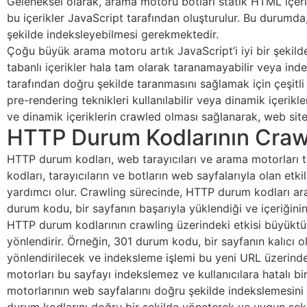
Geleneksel olarak, arama motoru botları statik HTML içeriği
bu içerikler JavaScript tarafından oluşturulur. Bu durumd
şekilde indeksleyebilmesi gerekmektedir.
Çoğu büyük arama motoru artık JavaScript’i iyi bir şekild
tabanlı içerikler hala tam olarak taranamayabilir veya ind
tarafından doğru şekilde taranmasını sağlamak için çeşitli 
pre-rendering teknikleri kullanılabilir veya dinamik içerik
ve dinamik içeriklerin crawled olması sağlanarak, web sites
HTTP Durum Kodlarının Crawl
HTTP durum kodları, web tarayıcıları ve arama motorları ta
kodları, tarayıcıların ve botların web sayfalarıyla olan etk
yardımcı olur. Crawling sürecinde, HTTP durum kodları ara
durum kodu, bir sayfanın başarıyla yüklendiği ve içeriğini
HTTP durum kodlarının crawling üzerindeki etkisi büyüktür
yönlendirir. Örneğin, 301 durum kodu, bir sayfanın kalıcı o
yönlendirilecek ve indeksleme işlemi bu yeni URL üzerinde
motorları bu sayfayı indekslemez ve kullanıcılara hatalı b
motorlarının web sayfalarını doğru şekilde indekslemesini v