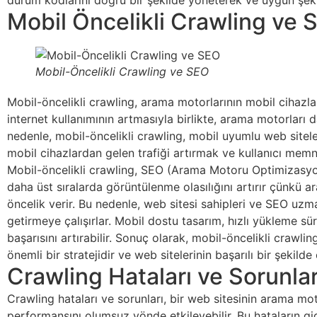
durum kodlarını doğru bir şekilde yöneterek ve uygun şekil
Mobil Öncelikli Crawling ve 
Mobil-Öncelikli Crawling ve SEO
Mobil-öncelikli crawling, arama motorlarının mobil cihazla
internet kullanımının artmasıyla birlikte, arama motorlar
nedenle, mobil-öncelikli crawling, mobil uyumlu web siteler
mobil cihazlardan gelen trafiği artırmak ve kullanıcı memn
Mobil-öncelikli crawling, SEO (Arama Motoru Optimizasyonu
daha üst sıralarda görüntülenme olasılığını artırır çünkü 
öncelik verir. Bu nedenle, web sitesi sahipleri ve SEO uzma
getirmeye çalışırlar. Mobil dostu tasarım, hızlı yükleme sü
başarısını artırabilir. Sonuç olarak, mobil-öncelikli crawl
önemli bir stratejidir ve web sitelerinin başarılı bir şekilde
Crawling Hataları ve Sorunlar
Crawling hataları ve sorunları, bir web sitesinin arama mo
performansını olumsuz yönde etkileyebilir. Bu hataların gi