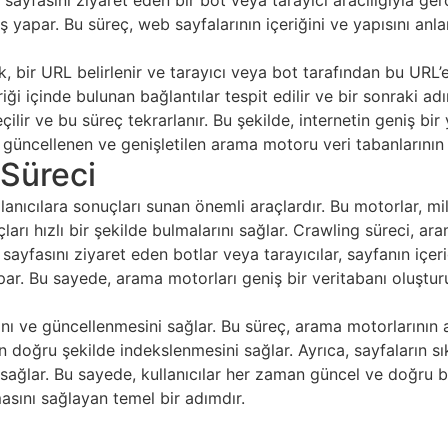
yfasını ziyaret eden bir bot veya tarayıcı aracılığıyla gerç
ş yapar. Bu süreç, web sayfalarının içeriğini ve yapısını anla
k, bir URL belirlenir ve tarayıcı veya bot tarafından bu URL’e
iği içinde bulunan bağlantılar tespit edilir ve bir sonraki adı
lir ve bu süreç tekrarlanır. Bu şekilde, internetin geniş bi
 güncellenen ve genişletilen arama motoru veri tabanlarının 
 Süreci
llanıcılara sonuçları sunan önemli araçlardır. Bu motorlar, m
arı hızlı bir şekilde bulmalarını sağlar. Crawling süreci, a
ayfasını ziyaret eden botlar veya tarayıcılar, sayfanın içeri
par. Bu sayede, arama motorları geniş bir veritabanı oluşturu
nı ve güncellenmesini sağlar. Bu süreç, arama motorlarının a
erin doğru şekilde indekslenmesini sağlar. Ayrıca, sayfaların 
ağlar. Bu sayede, kullanıcılar her zaman güncel ve doğru bilgi
masını sağlayan temel bir adımdır.