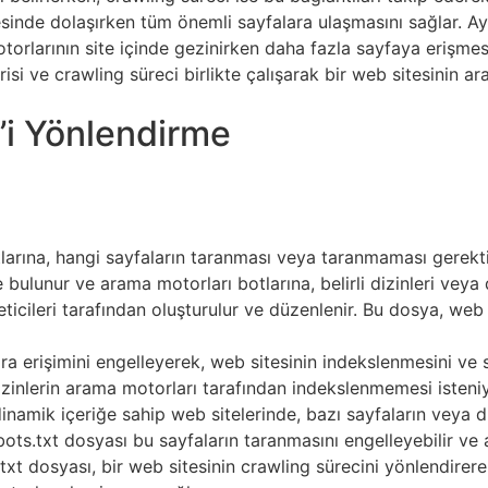
tesinde dolaşırken tüm önemli sayfalara ulaşmasını sağlar. Ay
otorlarının site içinde gezinirken daha fazla sayfaya erişm
si ve crawling süreci birlikte çalışarak bir web sitesinin a
’i Yönlendirme
larına, hangi sayfaların taranması veya taranmaması gerektiğ
 bulunur ve arama motorları botlarına, belirli dizinleri veya
neticileri tarafından oluşturulur ve düzenlenir. Bu dosya, web 
a erişimini engelleyerek, web sitesinin indekslenmesini ve sı
izinlerin arama motorları tarafından indekslenmemesi isteniy
 dinamik içeriğe sahip web sitelerinde, bazı sayfaların veya d
bots.txt dosyası bu sayfaların taranmasını engelleyebilir ve
.txt dosyası, bir web sitesinin crawling sürecini yönlendire