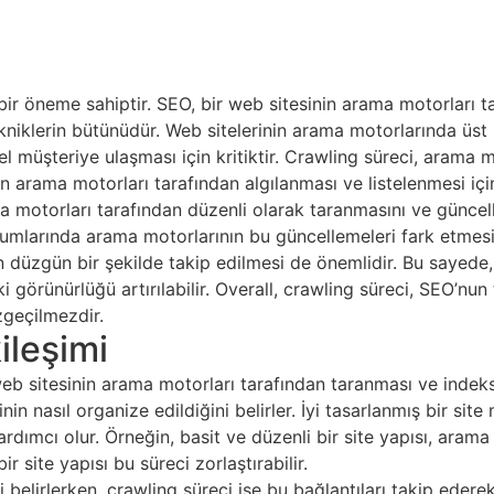
 öneme sahiptir. SEO, bir web sitesinin arama motorları ta
tekniklerin bütünüdür. Web sitelerinin arama motorlarında üs
l müşteriye ulaşması için kritiktir. Crawling süreci, arama m
in arama motorları tarafından algılanması ve listelenmesi için
ma motorları tarafından düzenli olarak taranmasını ve güncel
urumlarında arama motorlarının bu güncellemeleri fark etmesin
n düzgün bir şekilde takip edilmesi de önemlidir. Bu sayede, S
görünürlüğü artırılabilir. Overall, crawling süreci, SEO’nun 
zgeçilmezdir.
ileşimi
 web sitesinin arama motorları tarafından taranması ve inde
inin nasıl organize edildiğini belirler. İyi tasarlanmış bir si
ımcı olur. Örneğin, basit ve düzenli bir site yapısı, arama m
r site yapısı bu süreci zorlaştırabilir.
yi belirlerken, crawling süreci ise bu bağlantıları takip ederek