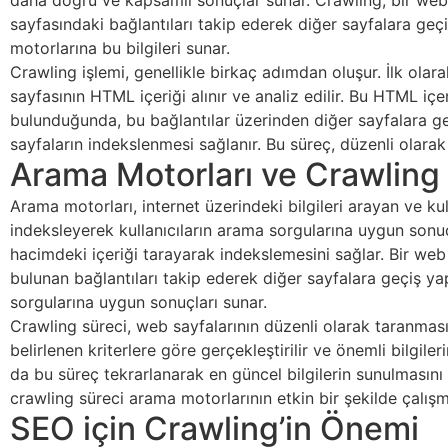
daha doğru ve kapsamlı sonuçlar sunar. Crawling, bir web sa
sayfasındaki bağlantıları takip ederek diğer sayfalara geçi
motorlarına bu bilgileri sunar.
Crawling işlemi, genellikle birkaç adımdan oluşur. İlk olara
sayfasının HTML içeriği alınır ve analiz edilir. Bu HTML içer
bulunduğunda, bu bağlantılar üzerinden diğer sayfalara geçi
sayfaların indekslenmesi sağlanır. Bu süreç, düzenli olarak
Arama Motorları ve Crawling
Arama motorları, internet üzerindeki bilgileri arayan ve ku
indeksleyerek kullanıcıların arama sorgularına uygun sonuçl
hacimdeki içeriği tarayarak indekslemesini sağlar. Bir web s
bulunan bağlantıları takip ederek diğer sayfalara geçiş ya
sorgularına uygun sonuçları sunar.
Crawling süreci, web sayfalarının düzenli olarak taranması
belirlenen kriterlere göre gerçekleştirilir ve önemli bilgil
da bu süreç tekrarlanarak en güncel bilgilerin sunulmasını s
crawling süreci arama motorlarının etkin bir şekilde çalış
SEO için Crawling’in Önemi