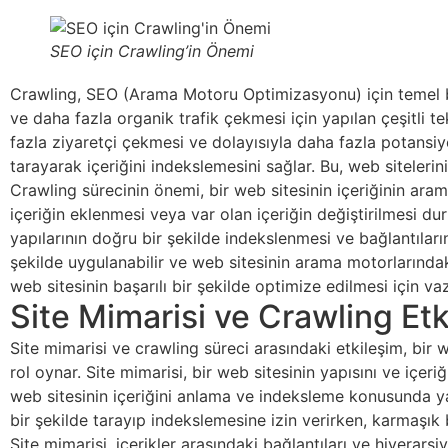
SEO için Crawling’in Önemi
Crawling, SEO (Arama Motoru Optimizasyonu) için temel bir
ve daha fazla organik trafik çekmesi için yapılan çeşitli 
fazla ziyaretçi çekmesi ve dolayısıyla daha fazla potansiye
tarayarak içeriğini indekslemesini sağlar. Bu, web sitelerin
Crawling sürecinin önemi, bir web sitesinin içeriğinin ara
içeriğin eklenmesi veya var olan içeriğin değiştirilmesi d
yapılarının doğru bir şekilde indekslenmesi ve bağlantıları
şekilde uygulanabilir ve web sitesinin arama motorlarındaki 
web sitesinin başarılı bir şekilde optimize edilmesi için va
Site Mimarisi ve Crawling Etk
Site mimarisi ve crawling süreci arasındaki etkileşim, bir
rol oynar. Site mimarisi, bir web sitesinin yapısını ve içeriğ
web sitesinin içeriğini anlama ve indeksleme konusunda yard
bir şekilde tarayıp indekslemesine izin verirken, karmaşık bi
Site mimarisi, içerikler arasındaki bağlantıları ve hiyerarşi