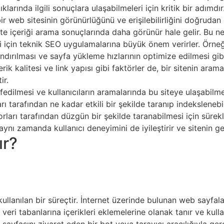
larında ilgili sonuçlara ulaşabilmeleri için kritik bir adımdır
web sitesinin görünürlüğünü ve erişilebilirliğini doğrudan e
ite içeriği arama sonuçlarında daha görünür hale gelir. Bu ne
si için teknik SEO uygulamalarına büyük önem verirler. Örne
dırılması ve sayfa yükleme hızlarının optimize edilmesi gibi t
rik kalitesi ve link yapısı gibi faktörler de, bir sitenin aram
ir.
edilmesi ve kullanıcıların aramalarında bu siteye ulaşabilmes
rı tarafından ne kadar etkili bir şekilde taranıp indekslenebi
rları tarafından düzgün bir şekilde taranabilmesi için sürekl
ynı zamanda kullanıcı deneyimini de iyileştirir ve sitenin ge
ır?
kullanılan bir süreçtir. İnternet üzerinde bulunan web sayfa
 veri tabanlarına içerikleri eklemelerine olanak tanır ve kull