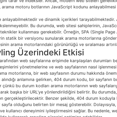
ni tarar ve indeksler. Ancak, modern web siteleri genellikle
a, arama motoru botlarının JavaScript kodunu anlayabilmesi 
e anlayabilmektedir ve dinamik içerikleri tarayabilmektedir
ekslenmeyebilir. Bu durumda, web sitesi sahiplerinin, JavaSc
teknikler kullanması gerekebilir. Örneğin, SPA (Single Page A
lerin statik bir versiyonu sunularak arama motorlarına gönder
inin arama motorlarındaki görünürlüğü ve sıralaması artırıla
ing Üzerindeki Etkisi
rafından web sayfalarına erişimde karşılaşılan durumları bel
ileşimlerini yönetmelerine ve web sayfalarının nasıl işlenmesi
ma motorlarına, bir web sayfasının durumu hakkında önemli 
n alındığı anlamına gelirken, 404 durum kodu, bir sayfanın b
 çünkü bu durum kodları arama motorlarının web sayfalarıyl
larak başka bir URL’ye yönlendirildiğini belirtir. Bu durumd
n gerçekleştirilecektir. Benzer şekilde, 404 durum koduyla 
ir sayfa olduğunu belirten bir mesaj gösterebilir. Dolayısıy
e kullanıcı deneyimini iyileştirmesini sağlar. Bu nedenle, we