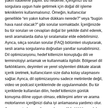
yakın ifadelerle yapılır. Bu nedenle, içeriğinizi bu tür
sorgulara uygun hale getirmek için doğal dil işleme
tekniklerini kullanmalısınız. Örneğin, kullanıcılar
genellikle “en yakın kahve dükkanı nerede?” veya “bugün
hava nasıl olacak?” gibi sorular sormaktadır. İçeriğinizde
bu tür soruları ve cevapları doğal bir şekilde dahil ederek,
sesli aramalarda daha iyi sıralamalar elde edebilirsiniz.
Ayrıca, sıkça sorulan sorular (FAQ) bölümleri oluşturarak,
sesli arama sorgularına doğrudan yanıtlar sunabilirsiniz.
Dil optimizasyonu, hedef kitlenizin konuştuğu dili ve
terminolojiyi anlamak ve kullanmakla ilgilidir. Bölgesel dil
farklılıklarını, deyimleri ve yerel söylemleri dikkate alarak
içerik üretmek, kullanıcıların size daha kolay ulaşmasını
sağlar. Ayrıca, dil optimizasyonu sadece metinlerde değil,
video ve podcast içeriklerinde de uygulanmalıdır. Bu tür
içeriklerde kullanılan dilin, hedef kitlenizin günlük
konuşma diline uygun olması, etkileşimi artırır ve arama
motorlarının içeriğinizi daha iyi anlamasına yardımcı olur.