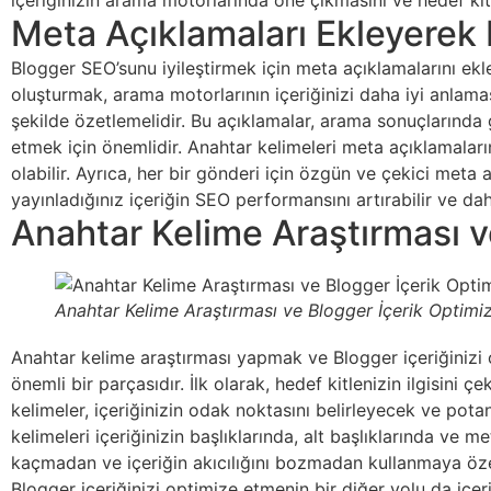
içeriğinizin arama motorlarında öne çıkmasını ve hedef kitle
Meta Açıklamaları Ekleyerek 
Blogger SEO’sunu iyileştirmek için meta açıklamalarını ek
oluşturmak, arama motorlarının içeriğinizi daha iyi anlama
şekilde özetlemelidir. Bu açıklamalar, arama sonuçlarında 
etmek için önemlidir. Anahtar kelimeleri meta açıklamaları
olabilir. Ayrıca, her bir gönderi için özgün ve çekici meta 
yayınladığınız içeriğin SEO performansını artırabilir ve daha
Anahtar Kelime Araştırması 
Anahtar Kelime Araştırması ve Blogger İçerik Optim
Anahtar kelime araştırması yapmak ve Blogger içeriğiniz
önemli bir parçasıdır. İlk olarak, hedef kitlenizin ilgisini
kelimeler, içeriğinizin odak noktasını belirleyecek ve pot
kelimeleri içeriğinizin başlıklarında, alt başlıklarında ve me
kaçmadan ve içeriğin akıcılığını bozmadan kullanmaya öze
Blogger içeriğinizi optimize etmenin bir diğer yolu da içeri