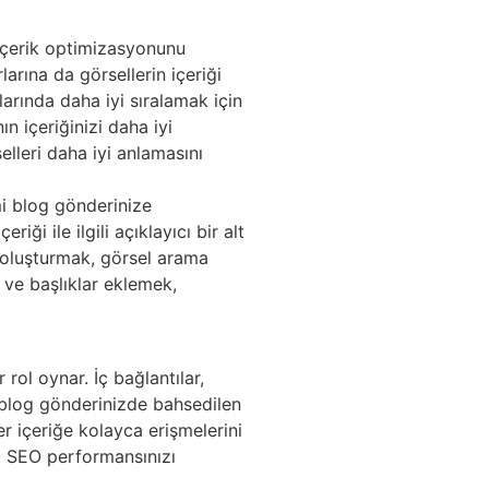
a içerik optimizasyonunu
larına da görsellerin içeriği
larında daha iyi sıralamak için
n içeriğinizi daha iyi
selleri daha iyi anlamasını
smi blog gönderinize
ği ile ilgili açıklayıcı bir alt
ar oluşturmak, görsel arama
er ve başlıklar eklemek,
 rol oynar. İç bağlantılar,
ir blog gönderinizde bahsedilen
er içeriğe kolayca erişmelerini
da SEO performansınızı