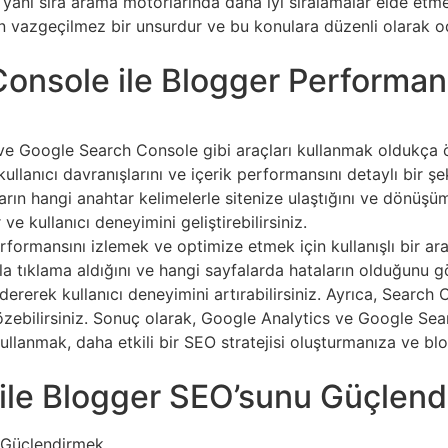
n yanı sıra arama motorlarında daha iyi sıralamalar elde etme
in vazgeçilmez bir unsurdur ve bu konulara düzenli olarak o
onsole ile Blogger Performan
ve Google Search Console gibi araçları kullanmak oldukça ön
ullanıcı davranışlarını ve içerik performansını detaylı bir şek
arın hangi anahtar kelimelerle sitenize ulaştığını ve dönüşüm o
 ve kullanıcı deneyimini geliştirebilirsiniz.
rmansını izlemek ve optimize etmek için kullanışlı bir ara
la tıklama aldığını ve hangi sayfalarda hataların olduğunu göre
gidererek kullanıcı deneyimini artırabilirsiniz. Ayrıca, Search
özebilirsiniz. Sonuç olarak, Google Analytics ve Google Se
kullanmak, daha etkili bir SEO stratejisi oluşturmanıza ve b
ile Blogger SEO’sunu Güçlen