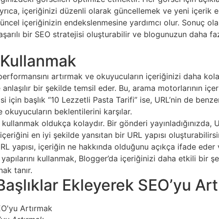
 Ayrıca, içeriğinizi düzenli olarak güncellemek ve yeni içerik
üncel içeriğinizin endekslenmesine yardımcı olur. Sonuç ola
şarılı bir SEO stratejisi oluşturabilir ve blogunuzun daha 
 Kullanmak
erformansını artırmak ve okuyucuların içeriğinizi daha kol
 anlaşılır bir şekilde temsil eder. Bu, arama motorlarının içe
i için başlık “10 Lezzetli Pasta Tarifi” ise, URL’nin de benze
okuyucuların beklentilerini karşılar.
 kullanmak oldukça kolaydır. Bir gönderi yayınladığınızda, U
eriğini en iyi şekilde yansıtan bir URL yapısı oluşturabilirsi
URL yapısı, içeriğin ne hakkında olduğunu açıkça ifade eder 
apılarını kullanmak, Blogger’da içeriğinizi daha etkili bir 
nak tanır.
e Başlıklar Ekleyerek SEO’yu Ar