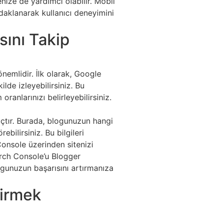
nize de yardımcı olabilir. Mobil
daklanarak kullanıcı deneyimini
sını Takip
emlidir. İlk olarak, Google
ilde izleyebilirsiniz. Bu
ranlarınızı belirleyebilirsiniz.
çtır. Burada, blogunuzun hangi
bilirsiniz. Bu bilgileri
 Console üzerinden sitenizi
arch Console’u Blogger
logunuzun başarısını artırmanıza
dirmek