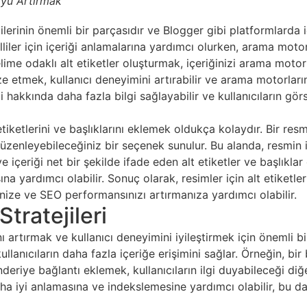
O’yu Artırmak
ejilerinin önemli bir parçasıdır ve Blogger gibi platformlard
lliler için içeriği anlamalarına yardımcı olurken, arama motor
elime odaklı alt etiketler oluşturmak, içeriğinizi arama motor
ze etmek, kullanıcı deneyimini artırabilir ve arama motorlarını
ği hakkında daha fazla bilgi sağlayabilir ve kullanıcıların gör
etiketlerini ve başlıklarını eklemek oldukça kolaydır. Bir re
enleyebileceğiniz bir seçenek sunulur. Bu alanda, resmin içeri
ve içeriği net bir şekilde ifade eden alt etiketler ve başlıkl
sına yardımcı olabilir. Sonuç olarak, resimler için alt etiketl
enize ve SEO performansınızı artırmanıza yardımcı olabilir.
Stratejileri
 artırmak ve kullanıcı deneyimini iyileştirmek için önemli bir
ullanıcıların daha fazla içeriğe erişimini sağlar. Örneğin, b
deriye bağlantı eklemek, kullanıcıların ilgi duyabileceği diğ
 daha iyi anlamasına ve indekslemesine yardımcı olabilir, bu 