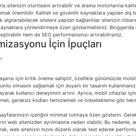
la sitenizin otoritesini artırabilir ve arama motorlarına kali
anmak önemlidir. Kaliteli ve güvenilir kaynaklara yapılan dış ba
k algılanabilecek sitelere yapılan bağlantılar sitenizin itibar
 kaynaklara yönlendirmeye özen göstermelisiniz. Blogger’da iç
leştirebilir hem de SEO performansınızı artırabilirsiniz.
izasyonu İçin İpuçları
şarısı için kritik öneme sahiptir, özellikle günümüzde mobil
yumlu olmasını sağlamak için duyarlı bir tasarım kullanmanız ö
rak kullanıcı deneyimini artırır. Ayrıca, mobil cihazlar için
tmeli, gereksiz kodları temizlemeli ve önbellekleme gibi tekn
 sayfalarınızın içeriğini minimal tutmaya özen gösterin. Gere
arın web sitenizden ayrılmasına neden olabilir. Bu nedenle, 
rak, web sitenizin hızını düzenli olarak test ederek perform