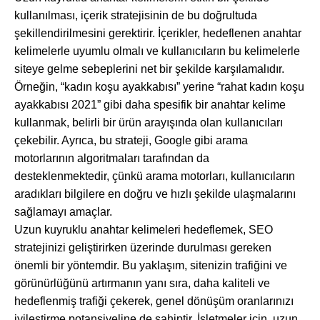
kullanılması, içerik stratejisinin de bu doğrultuda
şekillendirilmesini gerektirir. İçerikler, hedeflenen anahtar
kelimelerle uyumlu olmalı ve kullanıcıların bu kelimelerle
siteye gelme sebeplerini net bir şekilde karşılamalıdır.
Örneğin, “kadın koşu ayakkabısı” yerine “rahat kadın koşu
ayakkabısı 2021” gibi daha spesifik bir anahtar kelime
kullanmak, belirli bir ürün arayışında olan kullanıcıları
çekebilir. Ayrıca, bu strateji, Google gibi arama
motorlarının algoritmaları tarafından da
desteklenmektedir, çünkü arama motorları, kullanıcıların
aradıkları bilgilere en doğru ve hızlı şekilde ulaşmalarını
sağlamayı amaçlar.
Uzun kuyruklu anahtar kelimeleri hedeflemek, SEO
stratejinizi geliştirirken üzerinde durulması gereken
önemli bir yöntemdir. Bu yaklaşım, sitenizin trafiğini ve
görünürlüğünü artırmanın yanı sıra, daha kaliteli ve
hedeflenmiş trafiği çekerek, genel dönüşüm oranlarınızı
iyileştirme potansiyeline de sahiptir. İşletmeler için, uzun