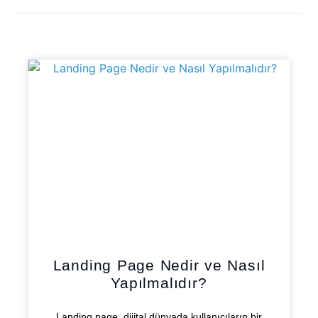
Landing Page Nedir ve Nasıl
Yapılmalıdır?
Landing page, dijital dünyada kullanıcıların bir