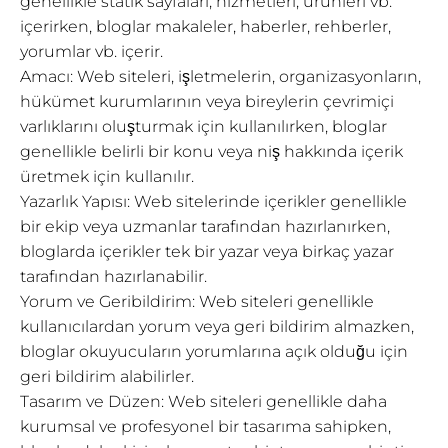
genellikle statik sayfaları, hizmetleri, ürünleri vb.
içerirken, bloglar makaleler, haberler, rehberler,
yorumlar vb. içerir.
Amacı: Web siteleri, işletmelerin, organizasyonların,
hükümet kurumlarının veya bireylerin çevrimiçi
varlıklarını oluşturmak için kullanılırken, bloglar
genellikle belirli bir konu veya niş hakkında içerik
üretmek için kullanılır.
Yazarlık Yapısı: Web sitelerinde içerikler genellikle
bir ekip veya uzmanlar tarafından hazırlanırken,
bloglarda içerikler tek bir yazar veya birkaç yazar
tarafından hazırlanabilir.
Yorum ve Geribildirim: Web siteleri genellikle
kullanıcılardan yorum veya geri bildirim almazken,
bloglar okuyucuların yorumlarına açık olduğu için
geri bildirim alabilirler.
Tasarım ve Düzen: Web siteleri genellikle daha
kurumsal ve profesyonel bir tasarıma sahipken,