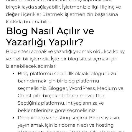
birçok fayda sağlayabilir. İşletmenizle ilgili ilginç ve
değerli içerikler üretmek, işletmenizin başarısına
katkıda bulunabilir.
Blog Nasıl Açılır ve
Yazarlığı Yapılır?
Blog sitesi açmak ve yazarlığı yapmak oldukça kolay
ve hızlı bir işlemdir. İşte bir blog sitesi açmak için
izlenebilecek adımlar:
Blog platformu seçin: İlk olarak, blogunuzu
barındırmak için bir blog platformu
seçmelisiniz. Blogger, WordPress, Medium ve
Ghost gibi birçok platform mevcuttur.
Seçtiğiniz platformu, ihtiyaçlarınıza ve
beklentilerinize göre seçmelisiniz.
Domain adı ve hosting seçimi: Blog sayfasını
yayınlamak için bir domain adı ve hosting