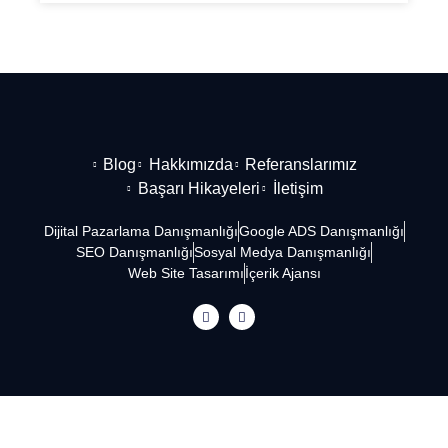
Blog
Hakkımızda
Referanslarımız
Başarı Hikayeleri
İletişim
Dijital Pazarlama Danışmanlığı
Google ADS Danışmanlığı
SEO Danışmanlığı
Sosyal Medya Danışmanlığı
Web Site Tasarımı
İçerik Ajansı