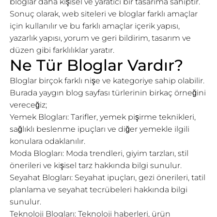
bloglar daha kişisel ve yaratıcı bir tasarıma sahiptir.
Sonuç olarak, web siteleri ve bloglar farklı amaçlar
için kullanılır ve bu farklı amaçlar içerik yapısı,
yazarlık yapısı, yorum ve geri bildirim, tasarım ve
düzen gibi farklılıklar yaratır.
Ne Tür Bloglar Vardır?
Bloglar birçok farklı nişe ve kategoriye sahip olabilir.
Burada yaygın blog sayfası türlerinin birkaç örneğini
vereceğiz;
Yemek Blogları: Tarifler, yemek pişirme teknikleri,
sağlıklı beslenme ipuçları ve diğer yemekle ilgili
konulara odaklanılır.
Moda Blogları: Moda trendleri, giyim tarzları, stil
önerileri ve kişisel tarz hakkında bilgi sunulur.
Seyahat Blogları: Seyahat ipuçları, gezi önerileri, tatil
planlama ve seyahat tecrübeleri hakkında bilgi
sunulur.
Teknoloji Blogları: Teknoloji haberleri, ürün