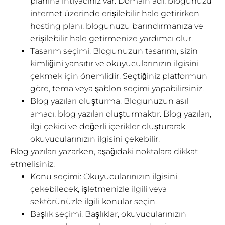
planına ihtiyacınız var. Domain adı, blogunuzu
internet üzerinde erişilebilir hale getirirken
hosting planı, blogunuzu barındırmanıza ve
erişilebilir hale getirmenize yardımcı olur.
Tasarım seçimi: Blogunuzun tasarımı, sizin
kimliğini yansıtır ve okuyucularınızın ilgisini
çekmek için önemlidir. Seçtiğiniz platformun
göre, tema veya şablon seçimi yapabilirsiniz.
Blog yazıları oluşturma: Blogunuzun asıl
amacı, blog yazıları oluşturmaktır. Blog yazıları,
ilgi çekici ve değerli içerikler oluşturarak
okuyucularınızın ilgisini çekebilir.
Blog yazıları yazarken, aşağıdaki noktalara dikkat
etmelisiniz:
Konu seçimi: Okuyucularınızın ilgisini
çekebilecek, işletmenizle ilgili veya
sektörünüzle ilgili konular seçin.
Başlık seçimi: Başlıklar, okuyucularınızın